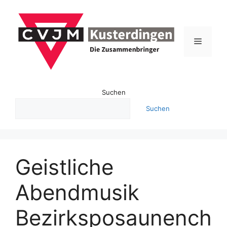
Zum
Inhalt
springen
Menü
Suchen
Suchen
Geistliche
Abendmusik
Bezirksposaunench